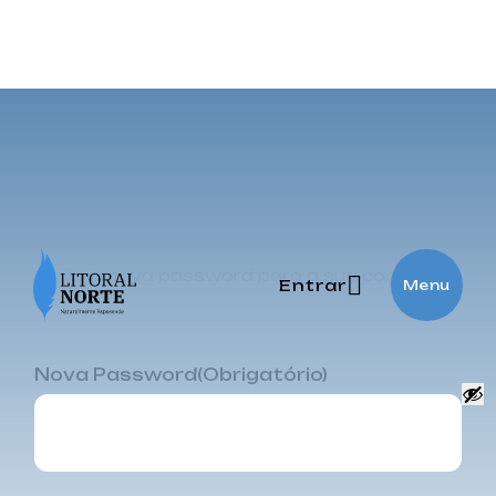
Nova Password
Digite a nova password para a sua conta
Entrar
Menu
Nova Password
(Obrigatório)
CAPTCHA