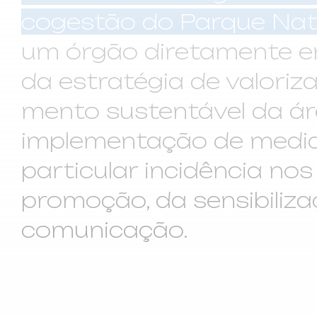
cogestão do Parque Natur
um órgão diretamente en
da estratégia de valoriz
mento sustentável da ár
imple­mentação de medi
particular in­cidência no
promoção, da sensibiliza
comunicação.