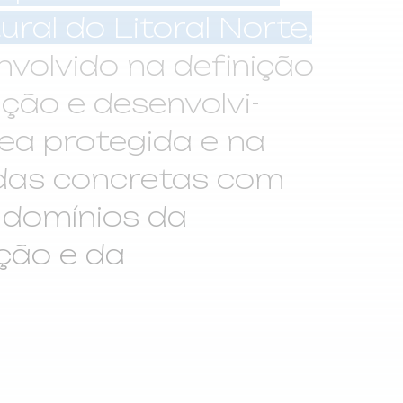
al do Litoral Norte,
volvido na defi­nição
ação e desenvolvi­
ea protegida e na
das concretas com
s domínios da
­ção e da